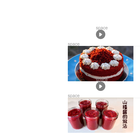
space
01:58
space
space
01:40
space