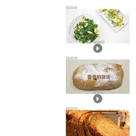
space
space
01:20
space
space
01:24
space