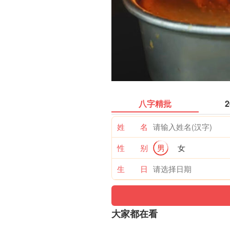
八字精批
姓 名
性 别
男
女
生 日
大家都在看