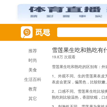
雪莲果生吃和熟吃有
推荐
19.8万 次观看
时尚
雪莲果生吃和熟吃的区别有：外
美食
1、外观不同。生的雪莲果表皮
生活百科
表皮会更深，偏黑色，比较软嫩
教育
2、口感不同。雪莲果生吃比较
熟吃则比较温热，香甜软糯，口
其它
3、刺激性不同。雪莲果为寒性