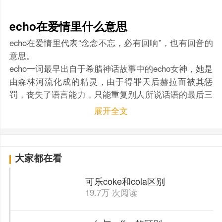
echo在爱情里什么意思
echo在爱情里代表“念念不忘，必有回响”，也有回音的
意思。
echo一词最早出自于希腊神话故事中的echo女神，她是
由森林河流化成的精灵，由于得罪天后赫拉而被其惩
罚，丧失了语言能力，只能重复别人所说话语的最后三
个字，后来echo爱上了高傲貌美的纳西索斯，因无法正
展开全文
常表达爱意，被纳西索斯认为是一个非常轻浮的女人，
最后因羞愧，导致其抑郁憔悴而死。
echo死后的灵魂依附在大地女神的躯体中，自此世间便
大家都在看
有了回声，echo在英文中也代表回声的意思。
可乐coke和cola区别
19.7万 次阅读