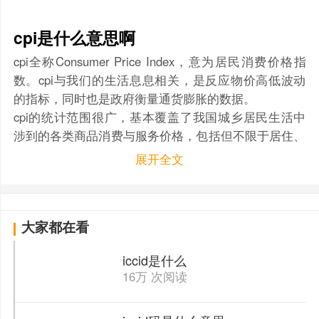
✕
cpi是什么意思啊
cpi全称Consumer Price Index，意为居民消费价格指
数。cpi与我们的生活息息相关，是反应物价高低波动
的指标，同时也是政府衡量通货膨胀的数据。
cpi的统计范围很广，基本覆盖了我国城乡居民生活中
涉到的各类商品消费与服务价格，包括但不限于居住、
穿衣、娱乐、教育等等，在调查时秉持定人、定点、定
展开全文
时的原则，在终端网点直接采集原始价格及信息，是从
全国范围内取调数据并进行分析而获得。
在通常情况下cpi要控住在一定的范围波动内，才可以
大家都在看
令社会经济蓬勃发展。
iccid是什么
16万 次阅读