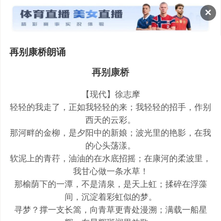
✕
再别康桥朗诵
再别康桥
【现代】徐志摩
轻轻的我走了，正如我轻轻的来；我轻轻的招手，作别
西天的云彩。
那河畔的金柳，是夕阳中的新娘；波光里的艳影，在我
的心头荡漾。
软泥上的青荇，油油的在水底招摇；在康河的柔波里，
我甘心做一条水草！
那榆荫下的一潭，不是清泉，是天上虹；揉碎在浮藻
间，沉淀着彩虹似的梦。
寻梦？撑一支长篙，向青草更青处漫溯；满载一船星