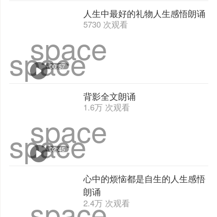
space
05:39
宋春丽朗诵《假如给我三天光
明》 告诫人们应珍惜生命 | 诗歌
space
2.9万 次观看
朗诵
space
04:33
人生中最好的礼物人生感悟朗诵
5730 次观看
space
space
00:57
背影全文朗诵
1.6万 次观看