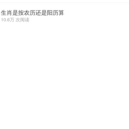
生肖是按农历还是阳历算
10.6万 次阅读
yyss是什么意思网络用语
15.2万 次阅读
flag是什么意思中文
12.1万 次阅读